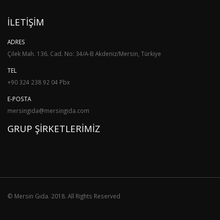
İLETIŞIM
ADRES
Çilek Mah. 136. Cad. No: 34/A-B Akdeniz/Mersin, Türkiye
TEL
+90 324 238 92 04 Pbx
E-POSTA
mersingida@mersingida.com
GRUP ŞIRKETLERIMIZ
© Mersin Gıda. 2018. All Rights Reserved