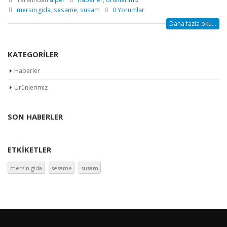
mersin gida
,
sesame
,
susam
0 Yorumlar
Daha fazla oku...
KATEGORILER
Haberler
Ürünlerimiz
SON HABERLER
ETKIKETLER
mersin gida
sesame
susam