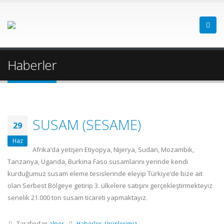
Haberler
SUSAM (SESAME)
29
Haz
Afrika’da yetişen Etiyopya, Nijerya, Sudan, Mozambik,
Tanzanya, Uganda, Burkina Faso susamlarını yerinde kendi
kurduğumuz susam eleme tesislerinde eleyip Türkiye’de bize ait
olan Serbest Bölgeye getirip 3. ülkelere satışını gerçekleştirmekteyiz
senelik 21.000 ton susam ticareti yapmaktayız.
Tarafından
alper
Haberler
,
Ürünlerimiz